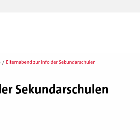
e
Elternabend zur Info der Sekundarschulen
er Se­kun­dar­schu­len