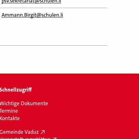
psv.sekretariat@schulen.li
Ammann.Birgit@schulen.li
Schnellzugriff
Wichtige Dokumente
Termine
Kontakte
Gemeinde Vaduz